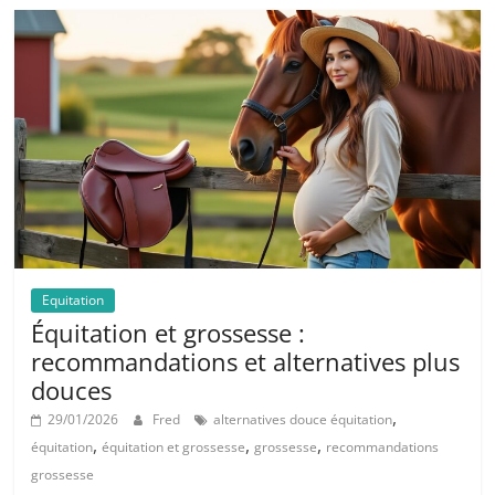
Equitation
Équitation et grossesse :
recommandations et alternatives plus
douces
,
29/01/2026
Fred
alternatives douce équitation
,
,
,
équitation
équitation et grossesse
grossesse
recommandations
grossesse