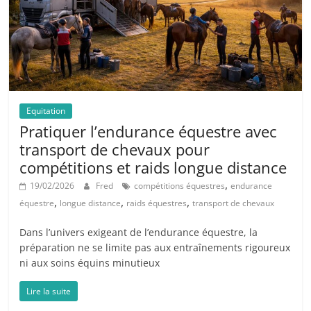
Equitation
Pratiquer l’endurance équestre avec
transport de chevaux pour
compétitions et raids longue distance
,
19/02/2026
Fred
compétitions équestres
endurance
,
,
,
équestre
longue distance
raids équestres
transport de chevaux
Dans l’univers exigeant de l’endurance équestre, la
préparation ne se limite pas aux entraînements rigoureux
ni aux soins équins minutieux
Lire la suite