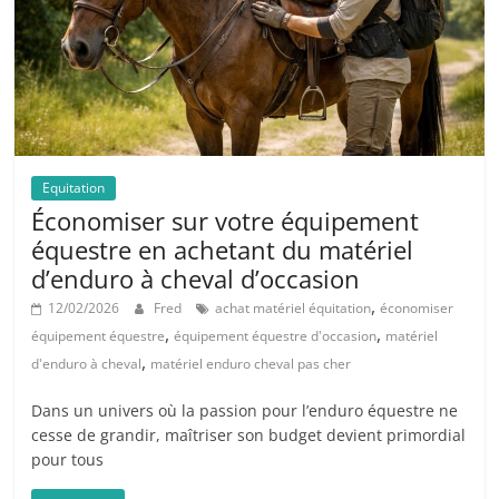
Equitation
Économiser sur votre équipement
équestre en achetant du matériel
d’enduro à cheval d’occasion
,
12/02/2026
Fred
achat matériel équitation
économiser
,
,
équipement équestre
équipement équestre d'occasion
matériel
,
d'enduro à cheval
matériel enduro cheval pas cher
Dans un univers où la passion pour l’enduro équestre ne
cesse de grandir, maîtriser son budget devient primordial
pour tous