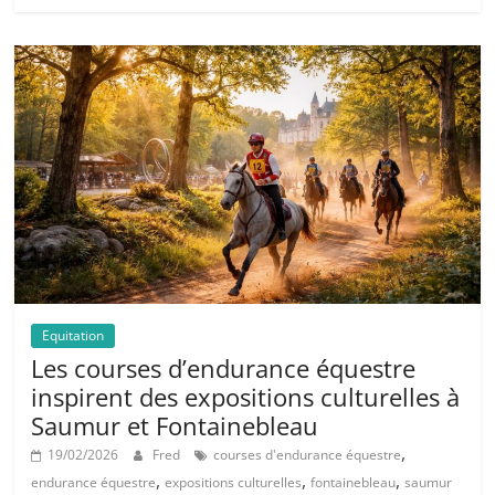
Equitation
Les courses d’endurance équestre
inspirent des expositions culturelles à
Saumur et Fontainebleau
,
19/02/2026
Fred
courses d'endurance équestre
,
,
,
endurance équestre
expositions culturelles
fontainebleau
saumur