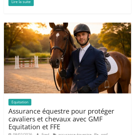
Lire la suite
Equitation
Assurance équestre pour protéger
cavaliers et chevaux avec GMF
Equitation et FFE
,
,
08/02/2026
Fred
assurance équestre
ffe
gmf