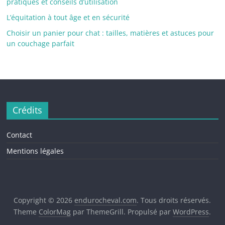
pratiques et conseils d’utilisation
L’équitation à tout âge et en sécurité
Choisir un panier pour chat : tailles, matières et astuces pour
un couchage parfait
Crédits
Contact
Mentions légales
Copyright © 2026
endurocheval.com
. Tous droits réservés.
Theme
ColorMag
par ThemeGrill. Propulsé par
WordPress
.