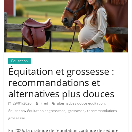
Equitation
Équitation et grossesse :
recommandations et
alternatives plus douces
,
29/01/2026
Fred
alternatives douce équitation
,
,
,
équitation
équitation et grossesse
grossesse
recommandations
grossesse
En 2026, la pratique de l’équitation continue de séduire