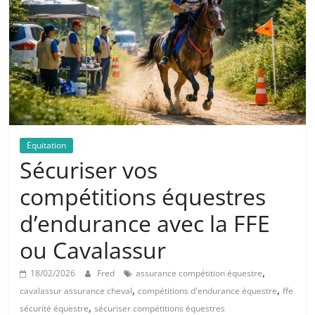
Equitation
Sécuriser vos
compétitions équestres
d’endurance avec la FFE
ou Cavalassur
,
18/02/2026
Fred
assurance compétition équestre
,
,
cavalassur assurance cheval
compétitions d'endurance équestre
ffe
,
sécurité équestre
sécuriser compétitions équestres